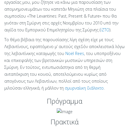
εργασίας μου, μου ζήτησε να κάνω μια παρουσίαση των
απομνημονευμάτων του καπετάν Μηνιώτη στα πλαίσια του
συμποσίου «The Levantines: Past, Present & Future» που θα
γινόταν στη Σμύρνη στις αρχές Νοεμβρίου του 2010 υπό την
αιγίδα του Εμπορικού Επιμελητηρίου της Σμύρνης (
İZTO
).
Το θέμα βέβαια της παρουσίασης λίγη σχέση είχε με τους
Λεβαντίνους, εφαπτόμενο μ’ αυτούς σχεδόν αποκλειστικά λόγω
της λεβαντίνικης καταγωγής του
Noël Rees
, του υποπροξένου
και επικεφαλής των βρετανικών μυστικών υπηρεσιών στη
Σμύρνη. Εν τούτοις, εντυπωσιάστηκα από τη θερμή
ανταπόκριση του κοινού, αποτελούμενου κυρίως από
απογόνους των Λεβαντίνων, πολλοί από τους οποίους
μιλούσαν ελληνικά, ή μάλλον τη
σμυρναίικη διάλεκτο
.
Πρόγραμμα
Πρακτικά