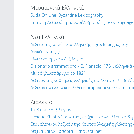
Μεσαιωνικά Ελληνικά
Suda On Line: Byzantine Lexicography
Επιτομή Λεξικού Εμμανουήλ Κριαρά - greek-language.
Νέα Ελληνικά
Λεξικό της κοινής νεοελληνικής - greek-language.gr
Αργκό - slang.gr
Ελληνική αργκό - Λεξιλόγιον
Dizionario grammatiche - B. Pianzola (1781, ελληνικά -
Μικρό γλωσσάρι για το 1821
Λεξικόν της καθ' ημάς ελληνικής διαλέκτου - Σ. Βυζάν
Λεξιλόγιον ελληνικών λέξεων παραγομένων εκ της του
Διάλεκτοι
Το Χιακόν Λεξιλόγιον
Lexique Khiote-Grec-Français (χιώτικα -> ελληνικά & γ
Ετυμολογικόν λεξικόν της Κουτσοβλαχικής γλώσσης -
Λεξικά και γλωσσάρια - lithoksou.net