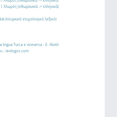
- Ι. Χλωρός (οθωμανικά -> ελληνικά)
- Ι. Χλωρός (οθωμανικά -> ελληνικά)
zlük (τουρκικό ετυμολογικό λεξικό)
a lingua Turca e viceversa - E. Aliotti
 - lexilogos.com