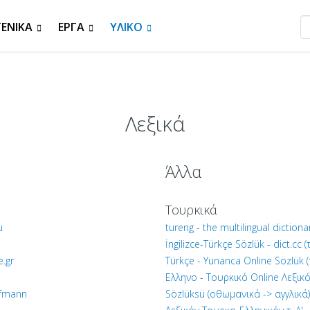
ΓΕΝΙΚΆ
ΈΡΓΑ
ΥΛΙΚΌ
Λεξικά
Άλλα
Τουρκικά
u
tureng - the multilingual diction
İngilizce-Türkçe Sözlük - dict.cc 
e.gr
Türkçe - Yunanca Online Sözlük (
Ελληνο - Τουρκικό Online Λεξικό
ofmann
Sözlüksü (οθωμανικά -> αγγλικά)