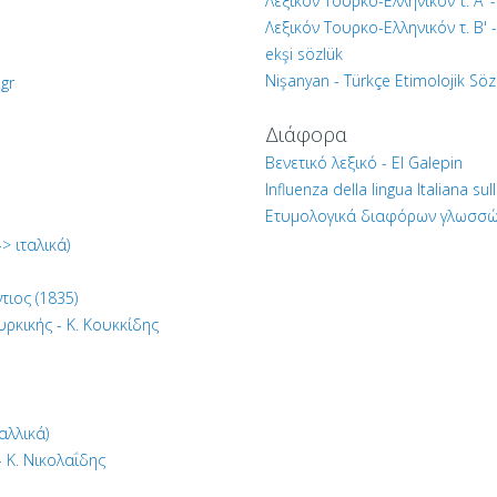
Λεξικόν Τουρκο-Ελληνικόν τ. Α' 
Λεξικόν Τουρκο-Ελληνικόν τ. Β' 
ekşi sözlük
Nişanyan - Türkçe Etimolojik Sö
gr
Διάφορα
Βενετικό λεξικό - El Galepin
Influenza della lingua Italiana sull
Ετυμολογικά διαφόρων γλωσσών
> ιταλικά)
τιος (1835)
ρκικής - Κ. Κουκκίδης
αλλικά)
 Κ. Νικολαΐδης